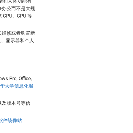
睛和人体功能有
来办公而不是大规
PU、GPU 等
员维修或者购置新
上、显示器和个人
, Office,
华大学信息化服
以及版本号等信
软件镜像站