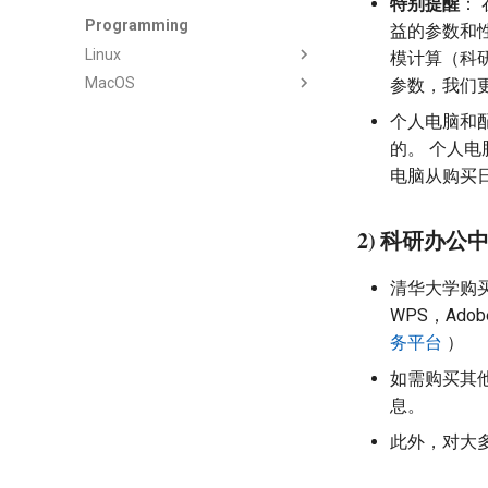
特别提醒
：
Programming
益的参数和
Linux
模计算（科研
MacOS
1.VS Code Remote
参数，我们
2.Conda in Linux
1.Mac Settings
个人电脑和
3.Tips in Linux
2.Homebrew & Pip
的。 个人
3.MkDocs & Jekyll
电脑从购买
2) 科研办
清华大学购买和
WPS，Adob
务平台
）
如需购买其
息。
此外，对大