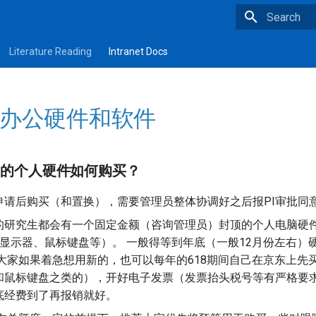
Type to star
Literature Reading
Intranet Docs
 V. 办公硬件和软件
公中的个人硬件如何购买？
申请后购买（和置换），需要管理员整体协调好之后报PI审批同
的研究生都会有一个固定金额（咨询管理员）封顶的个人电脑硬
如显示器、鼠标键盘等）。 一般得等到年底（一般12月份左右）
是大家如果着急想用新的，也可以每年的618期间自己在京东上先
和鼠标键盘之类的），开好电子发票（发票抬头税号等有严格要
底经费到了再报销就好。