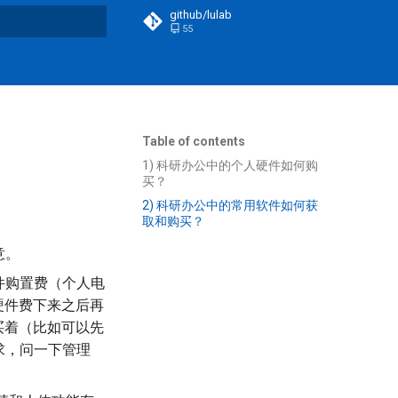
github/lulab
55
t searching
Table of contents
1) 科研办公中的个人硬件如何购
买？
2) 科研办公中的常用软件如何获
取和购买？
意。
件购置费（个人电
硬件费下来之后再
买着（比如可以先
求，问一下管理