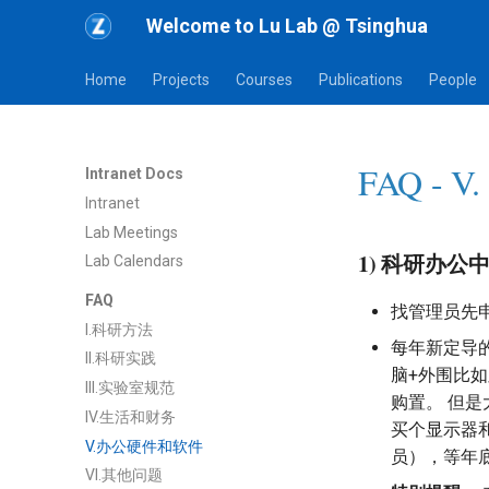
Welcome to Lu Lab @ Tsinghua
Home
Projects
Courses
Publications
People
FAQ -
Intranet Docs
Intranet
Lab Meetings
1) 科研办
Lab Calendars
FAQ
找管理员先
I.科研方法
每年新定导
II.科研实践
脑+外围比
III.实验室规范
购置。 但
IV.生活和财务
买个显示器
V.办公硬件和软件
员），等年
VI.其他问题