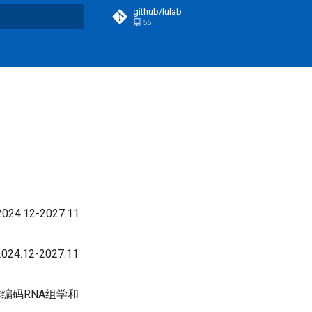
github/lulab
55
t searching
2-2027.11
2-2027.11
编码RNA组学和