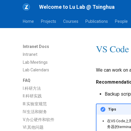
Welcome to Lu Lab @ Tsinghua
Home
Projects
Courses
Publications
People
VS Code
Intranet Docs
Intranet
Lab Meetings
We can work on a
Lab Calendars
FAQ
Recommendatio
I.科研方法
Backup scrip
II.科研实践
III.实验室规范
Tips
IV.生活和财务
V.办公硬件和软件
在VS Cod
务器的termin
VI.其他问题