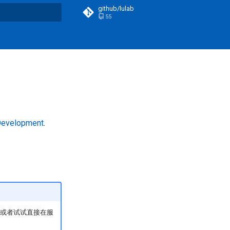
github/lulab
55
t searching
evelopment
.
试；或者试试直接在服