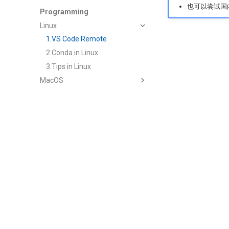
也可以尝试国内
Programming
Linux
1.VS Code Remote
2.Conda in Linux
3.Tips in Linux
MacOS
1.Mac Settings
2.Homebrew & Pip
3.MkDocs & Jekyll